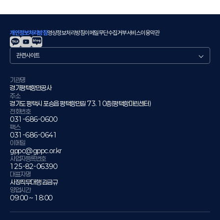
개인정보처리방침
영상정보처리방침
이메일무단수집거부
서비스이용약관
관
련
사
이
기관명
경기평택항만공사
트
주소
경기도 평택시 포승읍 평택항만길 73. 10층(평택항마린센터)
전화번호
031-686-0600
팩스
031-686-0641
이메일
gppc@gppc.or.kr
사업자등록번호
125-82-06390
대표자명
사장직무대행 김금규
영업시간
09:00 ~ 18:00