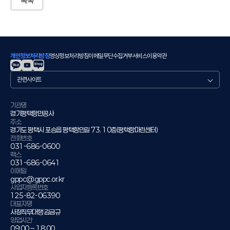
목록
개인정보처리방침
영상정보처리방침
이메일무단수집거부
서비스이용약관
관
련
사
이
기관명
경기평택항만공사
트
주소
경기도 평택시 포승읍 평택항만길 73. 10층(평택항마린센터)
전화번호
031-686-0600
팩스
031-686-0641
이메일
gppc@gppc.or.kr
사업자등록번호
125-82-06390
대표자명
사장직무대행 김금규
영업시간
09:00 ~ 18:00