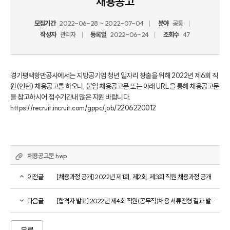
채용공고
모집기간
2022-06-28 ~ 2022-07-04
분야
공통
작성자
관리자
등록일
2022-06-24
조회수
47
경기평택항만공사에서는 지방공기업 청년 일자리 창출을 위해 2022년 제6회 직
원(인턴) 채용공고를 하오니, 붙임 채용공고문 또는 아래 URL을 통해 채용공고문
을 참고하시어 접수기간내 많은 지원 바랍니다.

https://recruit.incruit.com/gppc/job/2206220012
채용공고문.hwp
이전글
[채용과정 공개] 2022년 제1회, 제2회, 제3회 직원 채용과정 공개
다음글
[합격자 발표] 2022년 제4회 직원(공무직)채용 서류전형 결과 발표 안내