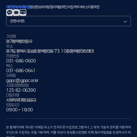
개인정보처리방침
영상정보처리방침
이메일무단수집거부
서비스이용약관
관
련
사
이
기관명
경기평택항만공사
트
주소
경기도 평택시 포승읍 평택항만길 73. 10층(평택항마린센터)
전화번호
031-686-0600
팩스
031-686-0641
이메일
gppc@gppc.or.kr
사업자등록번호
125-82-06390
대표자명
사장직무대행 김금규
영업시간
09:00 ~ 18:00
본 홈페이지에 게시된 이메일 주소가 전자우편 수집프로그램이나 그 밖의 기술적 장치를 이용하여
무단으로 수집되는 것을 거부하며, 이를 위반시 정보통신망법에 의해 형사처벌됨을 유념하시기 바