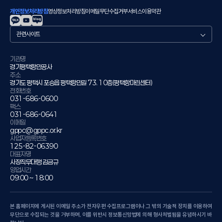
개인정보처리방침
영상정보처리방침
이메일무단수집거부
서비스이용약관
관
련
사
이
기관명
경기평택항만공사
트
주소
경기도 평택시 포승읍 평택항만길 73. 10층(평택항마린센터)
전화번호
031-686-0600
팩스
031-686-0641
이메일
gppc@gppc.or.kr
사업자등록번호
125-82-06390
대표자명
사장직무대행 김금규
영업시간
09:00 ~ 18:00
본 홈페이지에 게시된 이메일 주소가 전자우편 수집프로그램이나 그 밖의 기술적 장치를 이용하여
무단으로 수집되는 것을 거부하며, 이를 위반시 정보통신망법에 의해 형사처벌됨을 유념하시기 바