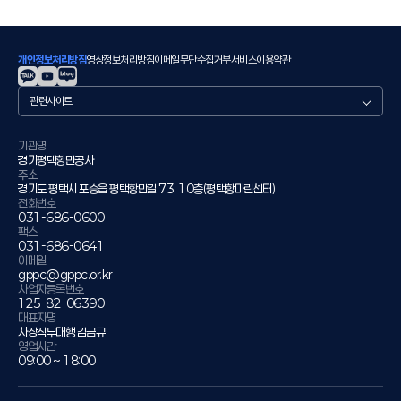
개인정보처리방침
영상정보처리방침
이메일무단수집거부
서비스이용약관
관
련
사
이
기관명
경기평택항만공사
트
주소
경기도 평택시 포승읍 평택항만길 73. 10층(평택항마린센터)
전화번호
031-686-0600
팩스
031-686-0641
이메일
gppc@gppc.or.kr
사업자등록번호
125-82-06390
대표자명
사장직무대행 김금규
영업시간
09:00 ~ 18:00