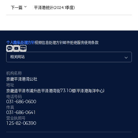
下一篇
平泽港统计(2024.1季度)
个人隐私处理方针
视频信息处理方针
邮件拒绝
服务使用条款
관
련
사
이
机构名称
트
京畿平泽港湾公社
地址
京畿道平泽市浦升邑平泽港湾街73.10楼(平泽港海洋中心)
电话号码
031-686-0600
传真
031-686-0641
营业执照号
125-82-06390