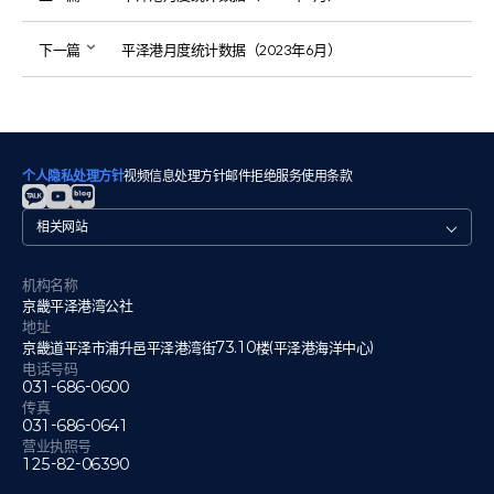
下一篇
平泽港月度统计数据（2023年6月）
个人隐私处理方针
视频信息处理方针
邮件拒绝
服务使用条款
관
련
사
이
机构名称
트
京畿平泽港湾公社
地址
京畿道平泽市浦升邑平泽港湾街73.10楼(平泽港海洋中心)
电话号码
031-686-0600
传真
031-686-0641
营业执照号
125-82-06390