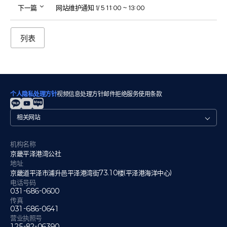
下一篇
网站维护通知 1/ 5 11:00 ~ 13:00
列表
个人隐私处理方针
视频信息处理方针
邮件拒绝
服务使用条款
관
련
사
이
机构名称
트
京畿平泽港湾公社
地址
京畿道平泽市浦升邑平泽港湾街73.10楼(平泽港海洋中心)
电话号码
031-686-0600
传真
031-686-0641
营业执照号
125-82-06390