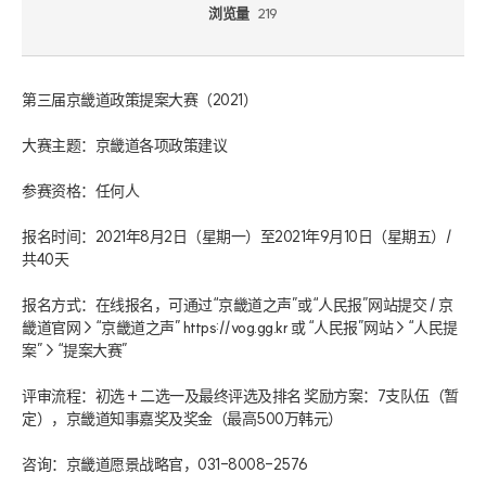
浏览量
219
第三届京畿道政策提案大赛（2021）

大赛主题：京畿道各项政策建议

参赛资格：任何人

报名时间：2021年8月2日（星期一）至2021年9月10日（星期五）/ 
共40天

报名方式：在线报名，可通过“京畿道之声”或“人民报”网站提交 / 京
畿道官网 > “京畿道之声” https://vog.gg.kr 或 “人民报”网站 > “人民提
案” > “提案大赛”

评审流程：初选 + 二选一及最终评选及排名 奖励方案：7支队伍（暂
定），京畿道知事嘉奖及奖金（最高500万韩元）

咨询：京畿道愿景战略官，031-8008-2576