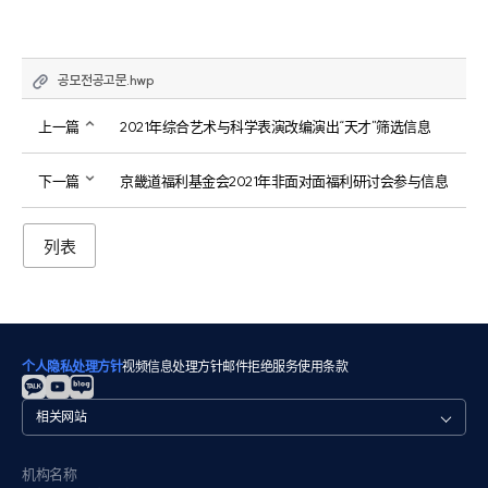
공모전공고문.hwp
上一篇
2021年综合艺术与科学表演改编演出“天才”筛选信息
下一篇
京畿道福利基金会2021年非面对面福利研讨会参与信息
列表
个人隐私处理方针
视频信息处理方针
邮件拒绝
服务使用条款
관
련
사
이
机构名称