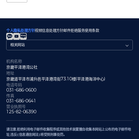
个人隐私处理方针
视频信息处理方针
邮件拒绝
服务使用条款
관
련
사
이
机构名称
트
京畿平泽港湾公社
地址
京畿道平泽市浦升邑平泽港湾街73.10楼(平泽港海洋中心)
电话号码
031-686-0600
传真
031-686-0641
营业执照号
125-82-06390
请注意,拒绝利用电子邮件收集程序或其他技术装置擅自收集本网站上公布的电子邮件地
址,违反《信息通信网法》将受到刑事处罚。