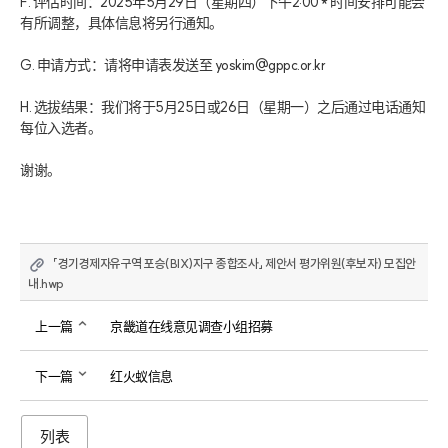
F. 评估时间：2025年5月29日（星期四）下午2:00 * 时间安排可能会
有所调整，具体信息将另行通知。

G. 申请方式：请将申请表发送至 yoskim@gppc.or.kr

H. 选拔结果：我们将于5月25日或26日（星期一）之后通过电话通知
每位入选者。

谢谢。
「경기경제자유구역 포승(BIX)지구 종합조사」 제안서 평가위원(후보자) 모집안
내.hwp
上一篇
京畿道在线意见调查小组招募
下一篇
红火蚁信息
列表