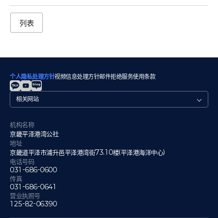
列表
个人隐私处理方针
视频信息处理方针
邮件拒绝
服务使用条款
관
련
사
이
机构名称
트
京畿平泽港湾公社
地址
京畿道平泽市浦升邑平泽港湾街73.10楼(平泽港海洋中心)
电话号码
031-686-0600
传真
031-686-0641
营业执照号
125-82-06390