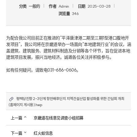
分类
一般的
作者
Admin
日期
2025-03-28
浏览量
346
为配合我公司目前正在推进的“平泽唐津港二期至三期1型港口腹地开
发项目”，我公司将在京畿道举办一场面向“本地建筑行业”的会议，涵
盖建筑、建筑服务、建筑材料制造及分销等各个环节，旨在促进本地
建筑项目发展，振兴当地经济。诚邀各位关注并积极参与。

如有任何疑问，请致电031-686-0606。
평택당진항 2-3단계 항만배후단지 지역건설산업 활성화를 위한 간담회 개최
(홈페이지 게시용).hwp
上一篇
京畿道在线意见调查小组招募
下一篇
红火蚁信息