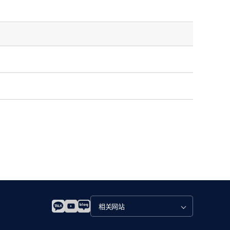
관
련
사