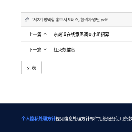
「제2기 평택항 홍보 서포터즈」 합격자 명단.pdf
上一篇
京畿道在线意见调查小组招募
下一篇
红火蚁信息
列表
个人隐私处理方针
视频信息处理方针
邮件拒绝
服务使用条