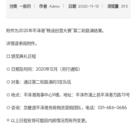
分类
一般的
作者
Admin
日期
2020-11-13
浏览量
293
附件为2020年平泽港“畅谈创意大赛”第二轮路演结果。

详情请参阅附件。

□ 颁奖典礼日程

○ 日期及时间：2020年12月（另行通知）

○ 对象：通过第二轮路演的3支队伍

○ 地点：平泽港海事中心9楼，地址：平泽市浦上邑平泽港万路73号

○ 咨询：京畿道平泽港务局物流营销团队，电话：031-686-0686

※ 以上日程安排可能因内部情况而有所变更。