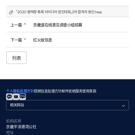
「2020 평택항 톡톡 아이디어 경진대회」2차 합격자 명단.hwp
上一篇
京畿道在线意见调查小组招募
下一篇
红火蚁信息
列表
个人隐私处理方针
视频信息处理方针
邮件拒绝
服务使用条款
관
련
사
이
机构名称
트
京畿平泽港湾公社
地址