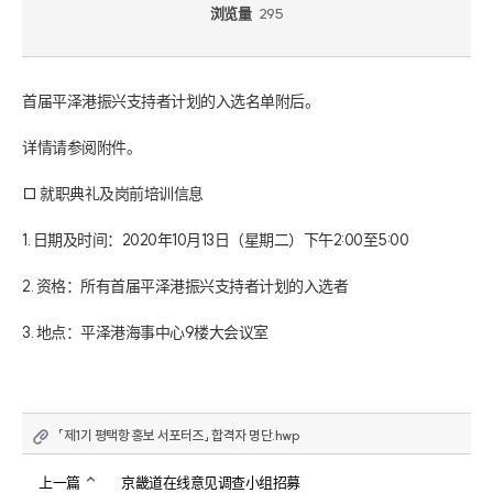
浏览量
295
首届平泽港振兴支持者计划的入选名单附后。

详情请参阅附件。

□ 就职典礼及岗前培训信息

1. 日期及时间：2020年10月13日（星期二）下午2:00至5:00

2. 资格：所有首届平泽港振兴支持者计划的入选者

3. 地点：平泽港海事中心9楼大会议室
「제1기 평택항 홍보 서포터즈」 합격자 명단.hwp
上一篇
京畿道在线意见调查小组招募