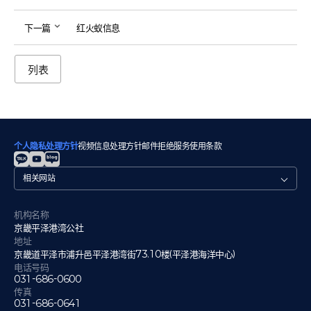
下一篇
红火蚁信息
列表
个人隐私处理方针
视频信息处理方针
邮件拒绝
服务使用条款
관
련
사
이
机构名称
트
京畿平泽港湾公社
地址
京畿道平泽市浦升邑平泽港湾街73.10楼(平泽港海洋中心)
电话号码
031-686-0600
传真
031-686-0641