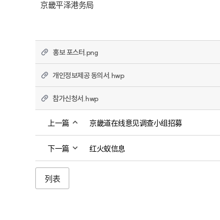
京畿平泽港务局
홍보 포스터.png
개인정보제공 동의서.hwp
참가신청서.hwp
上一篇
京畿道在线意见调查小组招募
下一篇
红火蚁信息
列表