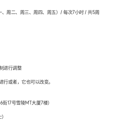
周一、周二、周三、周四、周五）/ 每次7小时 / 共5周
限制进行调整
况进行或者，它也可以改变。
陵路86街17号雪陵MT大厦7楼）
士）