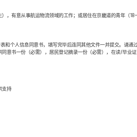
生），有意从事航运物流领域的工作；或居住在京畿道的青年（18-
请表和个人信息同意书，填写完毕后连同其他文件一并提交。请通
提供同意书一份（必需），居民登记摘录一份（必需），在读/毕业
供支持