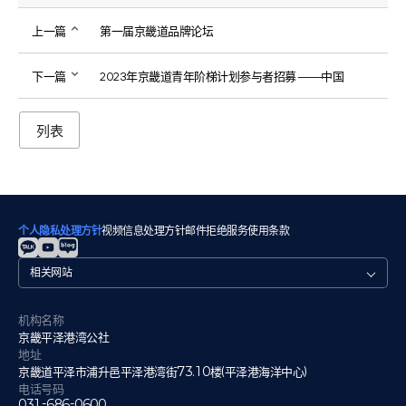
上一篇
第一届京畿道品牌论坛
下一篇
2023年京畿道青年阶梯计划参与者招募 ——中国
列表
个人隐私处理方针
视频信息处理方针
邮件拒绝
服务使用条款
관
련
사
이
机构名称
트
京畿平泽港湾公社
地址
京畿道平泽市浦升邑平泽港湾街73.10楼(平泽港海洋中心)
电话号码
031-686-0600