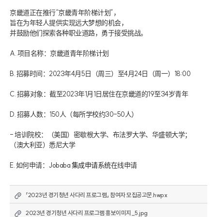
京畿道正在推行“京畿青年阶梯计划”，
旨在为年轻人提供实现远大梦想的机会，
并鼓励他们探索各种职业道路，勇于接受挑战。
A. 项目名称：京畿道青年阶梯计划
B. 招募时间：2023年4月5日（周三）至4月24日（周一）18:00
C. 招募对象：截至2023年1月1日居住在京畿道的19至34岁青年
D. 招募人数：150人（每所学校约30-50人）
- 培训院校：（美国）密歇根大学、布法罗大学、华盛顿大学；
（澳大利亚）悉尼大学
E. 如何申请：
Jobaba 集成申请系统
在线申请
『2023년 경기청년 사다리 프로그램』 참여자 모집공고문.hwpx
2023년 경기청년 사다리 프로그램 홍보이미지_5.jpg