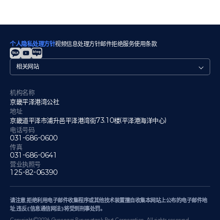
个人隐私处理方针
视频信息处理方针
邮件拒绝
服务使用条款
관
련
사
이
机构名称
트
京畿平泽港湾公社
地址
京畿道平泽市浦升邑平泽港湾街73.10楼(平泽港海洋中心)
电话号码
031-686-0600
传真
031-686-0641
营业执照号
125-82-06390
请注意,拒绝利用电子邮件收集程序或其他技术装置擅自收集本网站上公布的电子邮件地
址,违反《信息通信网法》将受到刑事处罚。
Copyright©2026 Gyeonggi Pyeongtaek Port Corporation. All rights reserved.