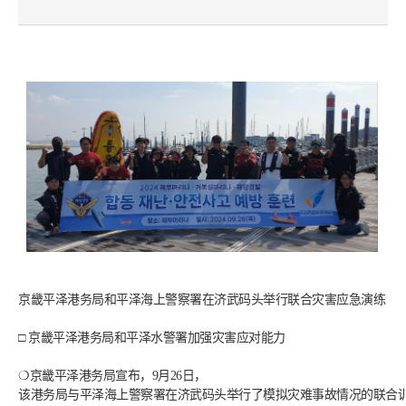
京畿平泽港务局和平泽海上警察署在济武码头举行联合灾害应急演练
□ 京畿平泽港务局和平泽水警署加强灾害应对能力
❍京畿平泽港务局宣布，9月26日，
该港务局与平泽海上警察署在济武码头举行了模拟灾难事故情况的联合