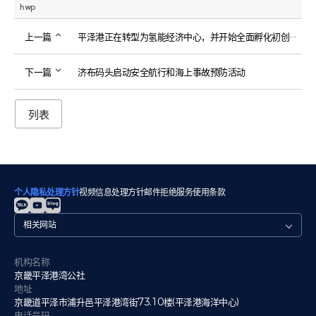
hwp
上一篇
平泽港正在转型为氢能经济中心，并开始全面孵化初创企业。
下一篇
济布码头启动安全航行和海上事故预防活动
列表
个人隐私处理方针
视频信息处理方针
邮件拒绝
服务使用条款
관
련
사
이
机构名称
트
京畿平泽港湾公社
地址
京畿道平泽市浦升邑平泽港湾街73.10楼(平泽港海洋中心)
电话号码