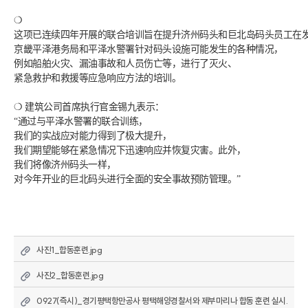
❍ 
这项已连续四年开展的联合培训旨在提升济州码头和巨北岛码头员工在
京畿平泽港务局和平泽水警署针对码头设施可能发生的各种情况，
例如船舶火灾、漏油事故和人员伤亡等，进行了灭火、
紧急救护和救援等应急响应方法的培训。
❍ 建筑公司首席执行官金锡九表示：
“通过与平泽水警署的联合训练，
我们的实战应对能力得到了极大提升，
我们期望能够在紧急情况下迅速响应并恢复灾害。此外，
我们将像济州码头一样，
对今年开业的巨北码头进行全面的安全事故预防管理。”
사진1_합동훈련.jpg
사진2_합동훈련.jpg
0927(즉시)_경기평택항만공사 평택해양경찰서와 제부마리나 합동 훈련 실시.