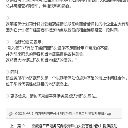
获选者可于2020年4月1日至2023年9月28日期间在济武码头陆路场地经
总共可经营4辆餐车，包括饮料和熟食。
❍ 
这项招聘计划预计将对受新冠疫情长期影响而苦苦挣扎的小企业主大有
因为它允许餐车经营者在指定地点以较低的租金连续经营一段时间。
❍ 一位建设官员表示：
“引入餐车将有助于缓解因码头设施不足而给用户带来的不便，
并为前来码头的游客和当地居民提供各种美食，
这将极大地促进码头和当地经济的复苏。”
❍ 同时，
该业务所在地济武码头是一个以游艇停泊设施为基础的海上休闲综合体
位于华城代表性旅游目的地济武岛上。
❍ 更多信息，请访问京畿平泽港务局或济州码头网站。
0303(즉시)_경기평택항만공사 제부마리나 푸드트럭 영업자 모집.hwp
上一篇
京畿道平泽港务局向东海岸山火受害者捐款并提供援助