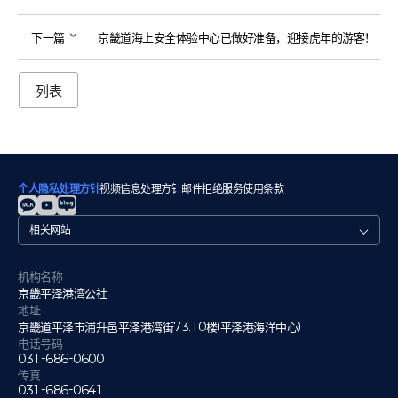
下一篇
京畿道海上安全体验中心已做好准备，迎接虎年的游客！
列表
个人隐私处理方针
视频信息处理方针
邮件拒绝
服务使用条款
관
련
사
이
机构名称
트
京畿平泽港湾公社
地址
京畿道平泽市浦升邑平泽港湾街73.10楼(平泽港海洋中心)
电话号码
031-686-0600
传真
031-686-0641