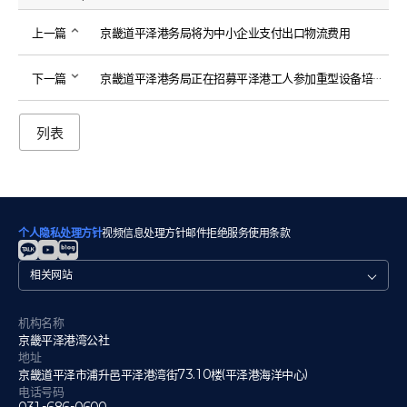
上一篇
京畿道平泽港务局将为中小企业支付出口物流费用
下一篇
京畿道平泽港务局正在招募平泽港工人参加重型设备培训课程。
列表
个人隐私处理方针
视频信息处理方针
邮件拒绝
服务使用条款
관
련
사
이
机构名称
트
京畿平泽港湾公社
地址
京畿道平泽市浦升邑平泽港湾街73.10楼(平泽港海洋中心)
电话号码