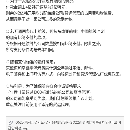
❍ 对于一家船公司开通现有航线的情况，
付款金额由4亿韩元调整为2亿韩元，
剩余的2亿韩元平均分配给船公司/货运代理的占用费和增值费，
从而调整了对一家公司过多的激励付款。
❍ 若开通两条以上航线，则按东南亚航线：中国航线 = 2:1 
的现有比例支付的款项，
将根据开通航线的公司数量按相同比例支付。除此之外，
所有支付条件均与去年相同。
❍ 随着支付标准的最终确定，
京畿道和京畿平泽港务局计划全年通过电话、邮件、
电子邮件和上门拜访等方式，向船运公司和货运代理推广优惠政策。
❍ 特别是，为了确保所有符合申请资格要求
（年吞吐量超过1000标准箱的船公司和货运代理）
的公司都能享受到优惠，我们计划继续推广该计划，
重点关注目前使用平泽港的货运代理。
0525(즉시)_경기도-경기평택항만공사 2022년 평택항 화물유치 인센티브 지
급안 확정.hwp