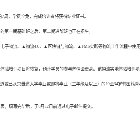
为期约7周，学费全免，完成培训者将获得结业证书。
名的第一期基础班之后，第二期进阶班也正在招生。
电子物流、▲物流4.0、▲区块链与物流、▲FMS实践等物流工作流程中
地体验培训项目将恢复，预计学员的参与热情会更高。该物流实地体验培训
京畿道或已从京畿道大学毕业或即将毕业（三年级及以上）的19至34岁韩国
表，填写完毕后，于8月12日前通过电子邮件提交。