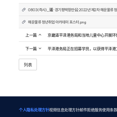
0803(즉시)_道·경기평택항만公 2022년 제2차 해운물류 
해운물류 청년취업 아카데미 포스터.png
上一篇
京畿道平泽港务局和当地儿童中心开展环
下一篇
平泽港务局正在招募学员，以获得平泽港
列表
个人隐私处理方针
视频信息处理方针
邮件拒绝
服务使用条