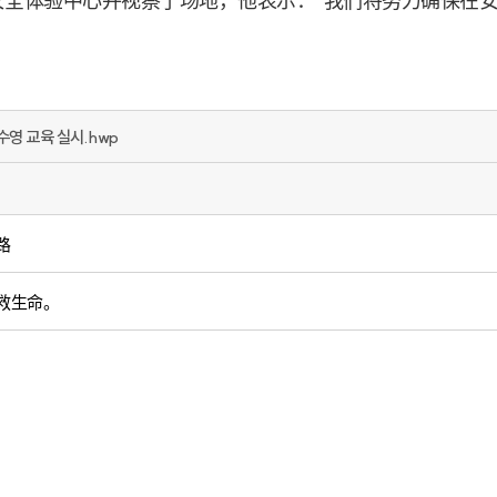
安全体验中心并视察了场地，他表示：“我们将努力确保在
수영 교육 실시.hwp
路
救生命。