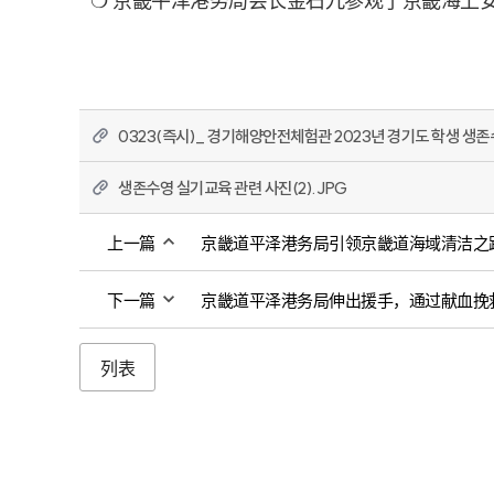
❍ 京畿平泽港务局会长金石九参观了京畿海上
0323(즉시)_ 경기해양안전체험관 2023년 경기도 학생 생존
생존수영 실기교육 관련 사진(2).JPG
上一篇
京畿道平泽港务局引领京畿道海域清洁之
下一篇
京畿道平泽港务局伸出援手，通过献血挽
列表