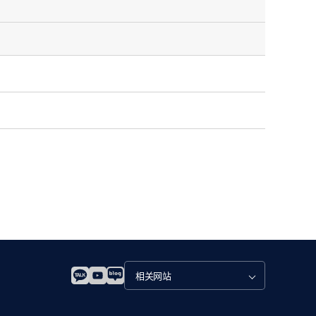
관
련
사
이