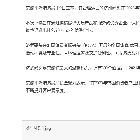
京畿平泽港务局于9日宣布，其管理运营的济州码头在“202
本次评选旨在通过遴选提供优质产品和服务的优秀企业，保护
最终评选出排名前0.25%的优秀企业。
济武码头在韩国消费者振兴院（KCIA）开展的全国体育/
活动种类及专业性、▲地理位置及交通便利性、▲服务及友好
济武码头是京畿道最大的游艇码头，拥有300个泊位，于202
京畿平泽港务局局长金锡九表示：“在2023年韩国消费者产
不断提升客户满意度。”
사진 1.jpg