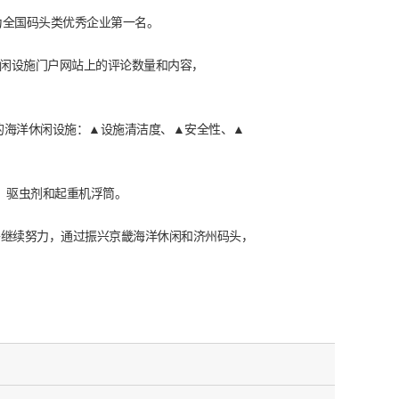
为全国码头类优秀企业第一名。
休闲设施门户网站上的评论数量和内容，
的海洋休闲设施：▲设施清洁度、▲安全性、▲
架、驱虫剂和起重机浮筒。
将继续努力，通过振兴京畿海洋休闲和济州码头，