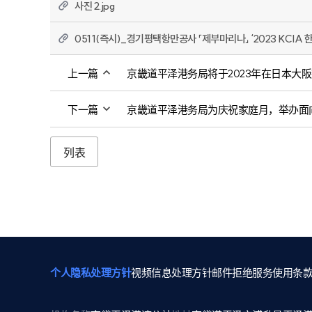
사진 2.jpg
0511(즉시)_경기평택항만공사 「제부마리나」 ‘2023 KCIA
上一篇
京畿道平泽港务局将于2023年在日本大
下一篇
京畿道平泽港务局为庆祝家庭月，举办面
列表
个人隐私处理方针
视频信息处理方针
邮件拒绝
服务使用条