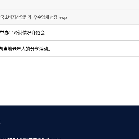
 한국소비자산업평가’ 우수업체 선정.hwp
阪举办平泽港情况介绍会
向当地老年人的分享活动。
款