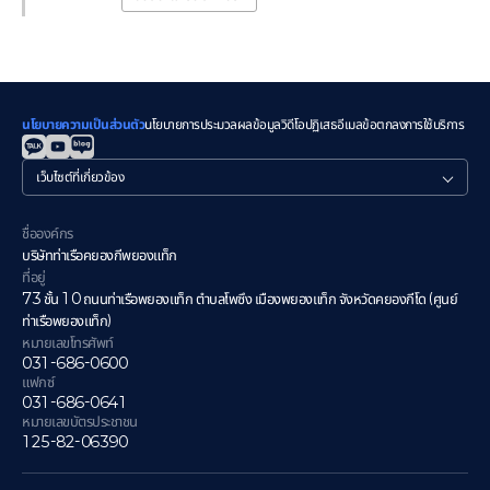
นโยบายความเป็นส่วนตัว
นโยบายการประมวลผลข้อมูลวิดีโอ
ปฏิเสธอีเมล
ข้อตกลงการใช้บริการ
관
련
사
이
ชื่อองค์กร
트
บริษัทท่าเรือคยองกีพยองแท็ก
ที่อยู่
73 ชั้น 10 ถนนท่าเรือพยองแท็ก ตำบลโพซึง เมืองพยองแท็ก จังหวัดคยองกีโด (ศูนย์
ท่าเรือพยองแท็ก)
หมายเลขโทรศัพท์
031-686-0600
แฟกซ์
031-686-0641
หมายเลขบัตรประชาชน
125-82-06390