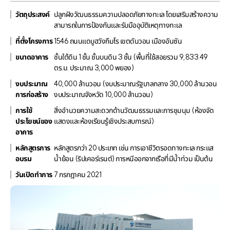
วัตถุประสงค์
ปลูกฝังวัฒนธรรมความปลอดภัยทางทะเล โดยเสริมสร้างความ
สามารถในการป้องกันและรับมืออุบัติเหตุทางทะเล
ที่ตั้งโครงการ
1546 ถนนแดบูฮวังกึมโร เขตดันวอน เมืองอันซัน
ขนาดอาคาร
ชั้นใต้ดิน 1 ชั้น ชั้นบนดิน 3 ชั้น (พื้นที่ใช้สอยรวม 9,833.49
ตร.ม. ประมาณ 3,000 พยอง)
งบประมาณ
40,000 ล้านวอน (งบประมาณรัฐบาลกลาง 30,000 ล้านวอน
การก่อสร้าง
งบประมาณจังหวัด 10,000 ล้านวอน)
การใช้
สิ่งอำนวยความสะดวกด้านวัฒนธรรมและการชุมนุม (ห้องจัด
ประโยชน์ของ
แสดงและห้องเรียนรู้เชิงประสบการณ์)
อาคาร
หลักสูตรการ
หลักสูตรกว่า 20 ประเภท เช่น การเอาชีวิตรอดทางทะเล กระแส
อบรม
น้ำย้อน (ริปเคอร์เรนต์) การหนีออกจากเรือที่มีน้ำท่วม เป็นต้น
วันเปิดทำการ
7 กรกฎาคม 2021