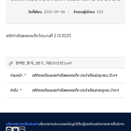
วันที่เขียน
2021-09-06
จำนวนผู้เข้าชม
233
สถิติท่าเรือพยองแท็ก ไตรมาสที่ 2 (ปี 2021)
평택항_통계_2분기_자료(2021년).pdf
ก่อนหน้า
สถิติรายเดือนของท่าเรือพยองแท็ก ประจำเดือนมิถุนายน 2564
ถัดไป
สถิติรายเดือนของท่าเรือพยองแท็ก ประจำเดือนกรกฎาคม 2564
นโยบายความเป็นส่วนตัว
นโยบายการประมวลผลข้อมูลวิดีโอ
ปฏิเสธอีเมล
ข้อตกลงการใช้บริการ