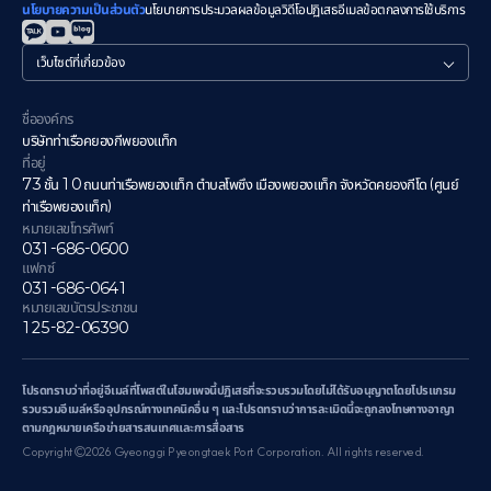
นโยบายความเป็นส่วนตัว
นโยบายการประมวลผลข้อมูลวิดีโอ
ปฏิเสธอีเมล
ข้อตกลงการใช้บริการ
관
련
사
이
ชื่อองค์กร
트
บริษัทท่าเรือคยองกีพยองแท็ก
ที่อยู่
73 ชั้น 10 ถนนท่าเรือพยองแท็ก ตำบลโพซึง เมืองพยองแท็ก จังหวัดคยองกีโด (ศูนย์
ท่าเรือพยองแท็ก)
หมายเลขโทรศัพท์
031-686-0600
แฟกซ์
031-686-0641
หมายเลขบัตรประชาชน
125-82-06390
โปรดทราบว่าที่อยู่อีเมล์ที่โพสต์ในโฮมเพจนี้ปฏิเสธที่จะรวบรวมโดยไม่ได้รับอนุญาตโดยโปรแกรม
รวบรวมอีเมล์หรืออุปกรณ์ทางเทคนิคอื่น ๆ และโปรดทราบว่าการละเมิดนี้จะถูกลงโทษทางอาญา
ตามกฎหมายเครือข่ายสารสนเทศและการสื่อสาร
Copyright©2026 Gyeonggi Pyeongtaek Port Corporation. All rights reserved.