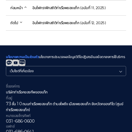
ก่อนหน้า
อินโฟกราฟิกสถิติท่าเรือพยองแท็ก (ฉบับที่ 11, 2025)
ถัดไป
อินโฟกราฟิกสถิติท่าเรือพยองแท็ก (ฉบับที่ 12, 2025)
นโยบายความเป็นส่วนตัว
นโยบายการประมวลผลข้อมูลวิดีโอ
ปฏิเสธอีเมล
ข้อตกลงการใช้บริการ
관
련
사
이
ชื่อองค์กร
트
บริษัทท่าเรือคยองกีพยองแท็ก
ที่อยู่
73 ชั้น 10 ถนนท่าเรือพยองแท็ก ตำบลโพซึง เมืองพยองแท็ก จังหวัดคยองกีโด (ศูนย์
ท่าเรือพยองแท็ก)
หมายเลขโทรศัพท์
031-686-0600
แฟกซ์
031-686-0641