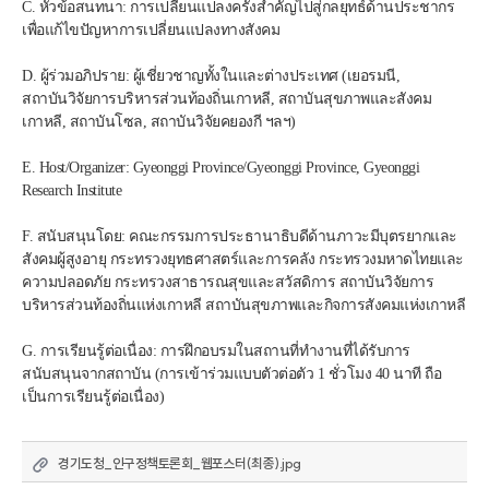
C. หัวข้อสนทนา: การเปลี่ยนแปลงครั้งสำคัญไปสู่กลยุทธ์ด้านประชากร
เพื่อแก้ไขปัญหาการเปลี่ยนแปลงทางสังคม
D. ผู้ร่วมอภิปราย: ผู้เชี่ยวชาญทั้งในและต่างประเทศ (เยอรมนี, 
สถาบันวิจัยการบริหารส่วนท้องถิ่นเกาหลี, สถาบันสุขภาพและสังคม
เกาหลี, สถาบันโซล, สถาบันวิจัยคยองกี ฯลฯ)
E. Host/Organizer: Gyeonggi Province/Gyeonggi Province, Gyeonggi 
Research Institute
F. สนับสนุนโดย: คณะกรรมการประธานาธิบดีด้านภาวะมีบุตรยากและ
สังคมผู้สูงอายุ กระทรวงยุทธศาสตร์และการคลัง กระทรวงมหาดไทยและ
ความปลอดภัย กระทรวงสาธารณสุขและสวัสดิการ สถาบันวิจัยการ
บริหารส่วนท้องถิ่นแห่งเกาหลี สถาบันสุขภาพและกิจการสังคมแห่งเกาหลี
G. การเรียนรู้ต่อเนื่อง: การฝึกอบรมในสถานที่ทำงานที่ได้รับการ
สนับสนุนจากสถาบัน (การเข้าร่วมแบบตัวต่อตัว 1 ชั่วโมง 40 นาที ถือ
เป็นการเรียนรู้ต่อเนื่อง)
경기도청_인구정책토론회_웹포스터(최종).jpg