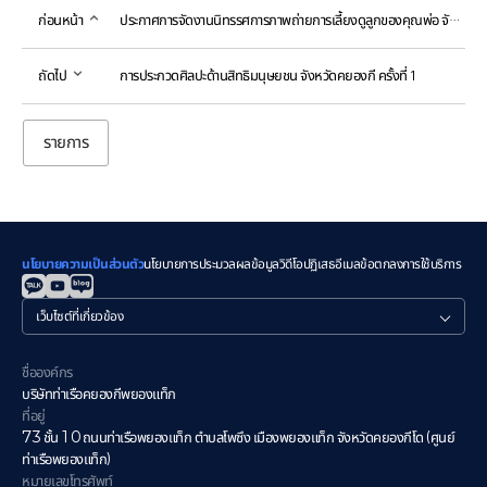
ก่อนหน้า
ประกาศการจัดงานนิทรรศการภาพถ่ายการเลี้ยงดูลูกของคุณพ่อ จังหวัดคยองกี ประจำปี 2022
ถัดไป
การประกวดศิลปะด้านสิทธิมนุษยชน จังหวัดคยองกี ครั้งที่ 1
รายการ
นโยบายความเป็นส่วนตัว
นโยบายการประมวลผลข้อมูลวิดีโอ
ปฏิเสธอีเมล
ข้อตกลงการใช้บริการ
관
련
사
이
ชื่อองค์กร
트
บริษัทท่าเรือคยองกีพยองแท็ก
ที่อยู่
73 ชั้น 10 ถนนท่าเรือพยองแท็ก ตำบลโพซึง เมืองพยองแท็ก จังหวัดคยองกีโด (ศูนย์
ท่าเรือพยองแท็ก)
หมายเลขโทรศัพท์