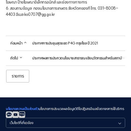
โฆษณา ป้ายโฆษณาอิเล็กทรอนิกส์ และช่องทางทางการ

6. สอบถามข้อมูล: กองนโยบายการเกษตร จังหวัดคยองกี โทร. 031-8008-
4403 อีเมล ko0707@gg.go.kr
ก่อนหน้า
ประกาศการประชุมสุดยอด P4G กรุงโซล ปี 2021
ถัดไป
ประกาศผลการประกวดนโยบายสาธารณะเชิงนวัตกรรมสำหรับสถาบันสาธารณะระดับท้องถิ่น ประจำปี 2021
รายการ
นโยบายความเป็นส่วนตัว
นโยบายการประมวลผลข้อมูลวิดีโอ
ปฏิเสธอีเมล
ข้อตกลงการใช้บริการ
관
련