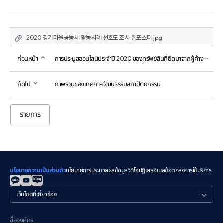
2020 경기마을공동체 활동사례 선호도 조사 웹포스터.jpg
ก่อนหน้า
การประมูลออนไลน์ประจำปี 2020 ของทรัพย์สินที่ยึดมาจากผู้ค้างชำระภาษีท้องถิ่น
ถัดไป
ภาพรวมของเทศกาลวัฒนธรรมสถาปัตยกรรม
รายการ
นโยบายความเป็นส่วนตัว
นโยบายการประมวลผลข้อมูลวิดีโอ
ปฏิเสธอีเมล
ข้อตกลงการใช้บริการ
관
련
사
이
ชื่อองค์กร