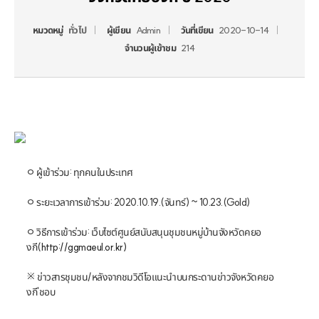
หมวดหมู่
ทั่วไป
ผู้เขียน
Admin
วันที่เขียน
2020-10-14
จำนวนผู้เข้าชม
214
ㅇ 
ผู้เข้าร่วม
: 
ทุกคนในประเทศ
ㅇ 
ระยะเวลาการเข้าร่วม
: 
2020.10.19.(
จันทร์
) ~ 10.23.(
Gold
)
ㅇ 
วิธีการเข้าร่วม
: 
เว็บไซต์ศูนย์สนับสนุนชุมชนหมู่บ้านจังหวัดคยอ
งกี
(
http://ggmaeul.or.kr)
※ 
ข่าวสารชุมชน
/
หลังจากชมวิดีโอแนะนำบนกระดานข่าวจังหวัดคยอ
งกี
'
ชอบ