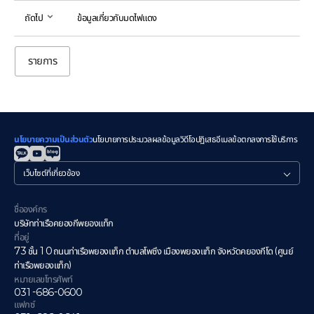
ถัดไป
ข้อมูลเกี่ยวกับมดไฟแดง
รายการ
นโยบายความเป็นส่วนตัว
นโยบายการประมวลผลข้อมูลวิดีโอ
ปฏิเสธอีเมล
ข้อตกลงการใช้บริการ
관
련
사
이
ชื่อองค์กร
트
บริษัทท่าเรือคยองกีพยองแท็ก
ที่อยู่
73 ชั้น 10 ถนนท่าเรือพยองแท็ก ตำบลโพซึง เมืองพยองแท็ก จังหวัดคยองกีโด (ศูนย์
ท่าเรือพยองแท็ก)
หมายเลขโทรศัพท์
031-686-0600
แฟกซ์