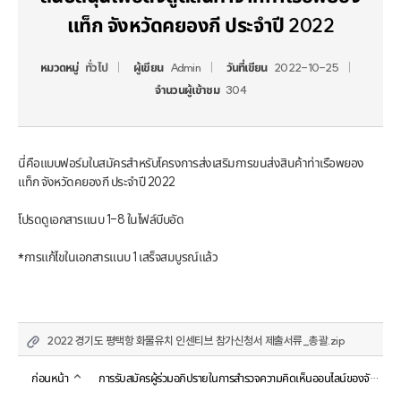
แท็ก จังหวัดคยองกี ประจำปี 2022
หมวดหมู่
ทั่วไป
ผู้เขียน
Admin
วันที่เขียน
2022-10-25
จำนวนผู้เข้าชม
304
นี่คือแบบฟอร์มใบสมัครสำหรับโครงการส่งเสริมการขนส่งสินค้าท่าเรือพยอง
แท็ก จังหวัดคยองกี ประจำปี 2022

โปรดดูเอกสารแนบ 1-8 ในไฟล์บีบอัด

*การแก้ไขในเอกสารแนบ 1 เสร็จสมบูรณ์แล้ว
2022 경기도 평택항 화물유치 인센티브 참가신청서 제출서류_총괄.zip
ก่อนหน้า
การรับสมัครผู้ร่วมอภิปรายในการสำรวจความคิดเห็นออนไลน์ของจังหวัดคยองกี