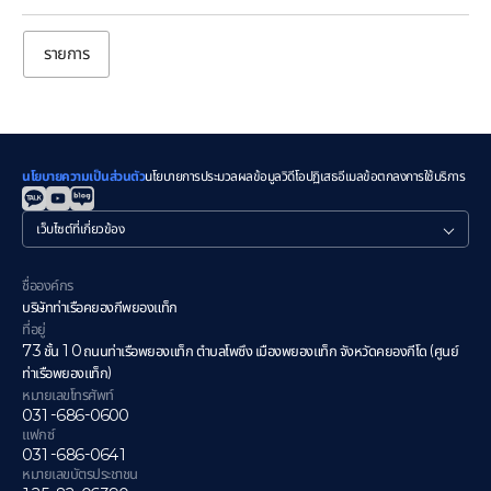
รายการ
นโยบายความเป็นส่วนตัว
นโยบายการประมวลผลข้อมูลวิดีโอ
ปฏิเสธอีเมล
ข้อตกลงการใช้บริการ
관
련
사
이
ชื่อองค์กร
트
บริษัทท่าเรือคยองกีพยองแท็ก
ที่อยู่
73 ชั้น 10 ถนนท่าเรือพยองแท็ก ตำบลโพซึง เมืองพยองแท็ก จังหวัดคยองกีโด (ศูนย์
ท่าเรือพยองแท็ก)
หมายเลขโทรศัพท์
031-686-0600
แฟกซ์
031-686-0641
หมายเลขบัตรประชาชน