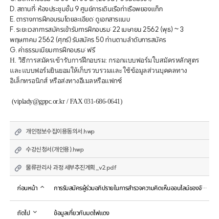
D. สถานที่: ห้องประชุมชั้น 9 ศูนย์การเดินเรือท่าเรือพยองแท็ก
E. ตารางการฝึกอบรมโดยละเอียด: ดูเอกสารแนบ
F. ระยะเวลาการสมัครเข้ารับการฝึกอบรม: 22 เมษายน 2562 (พุธ) ~ 3 
พฤษภาคม 2562 (ศุกร์) รับสมัคร 50 ท่านตามลำดับการสมัคร
G. ค่าธรรมเนียมการฝึกอบรม: ฟรี 
H. วิธีการสมัครเข้ารับการฝึกอบรม: กรอกแบบฟอร์มใบสมัครหลักสูตร
และแบบฟอร์มยินยอมให้เก็บรวบรวมและใช้ข้อมูลส่วนบุคคลทาง
อิเล็กทรอนิกส์ หรือส่งทางอีเมลหรือแฟกซ์
 (
viplady@gppc.or.kr / FAX
 031-686-0641)
개인정보수집이용동의서.hwp
수강신청서(개인용).hwp
물류관리사 과정 세부추진계획_v2.pdf
ก่อนหน้า
การรับสมัครผู้ร่วมอภิปรายในการสำรวจความคิดเห็นออนไลน์ของจังหวัดคยองกี
ถัดไป
ข้อมูลเกี่ยวกับมดไฟแดง