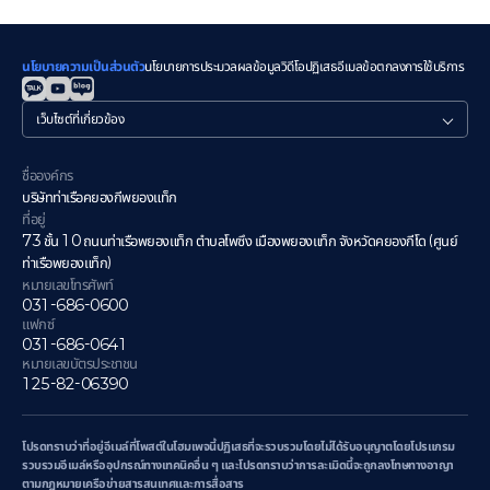
นโยบายความเป็นส่วนตัว
นโยบายการประมวลผลข้อมูลวิดีโอ
ปฏิเสธอีเมล
ข้อตกลงการใช้บริการ
관
련
사
이
ชื่อองค์กร
트
บริษัทท่าเรือคยองกีพยองแท็ก
ที่อยู่
73 ชั้น 10 ถนนท่าเรือพยองแท็ก ตำบลโพซึง เมืองพยองแท็ก จังหวัดคยองกีโด (ศูนย์
ท่าเรือพยองแท็ก)
หมายเลขโทรศัพท์
031-686-0600
แฟกซ์
031-686-0641
หมายเลขบัตรประชาชน
125-82-06390
โปรดทราบว่าที่อยู่อีเมล์ที่โพสต์ในโฮมเพจนี้ปฏิเสธที่จะรวบรวมโดยไม่ได้รับอนุญาตโดยโปรแกรม
รวบรวมอีเมล์หรืออุปกรณ์ทางเทคนิคอื่น ๆ และโปรดทราบว่าการละเมิดนี้จะถูกลงโทษทางอาญา
ตามกฎหมายเครือข่ายสารสนเทศและการสื่อสาร