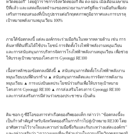
หวัดคยองกี" โดยผู้ว่าราชการจังหวัดคยองกี คิม ดง-ยอน เมื่อเดือนเมษายน
ปีที่แล้ว และแสดงถึงเจตจำนงของหน่วยงานภาครัฐที่จะร่วมมือกันเพื่อส่ง
เสริมการตอบสนองที่เป็นรูปธรรมต่อวิกฤตสภาพภูมิอากาศและการบรรลุ
เป้าหมายพลังงานหมุนเวียน 100%
ภายใต้ข้อตกลงนี้ แต่ละองค์กรจะร่วมมือกันในหลากหลายด้าน เช่น การ
ค้นหาที่ดินที่ไม่ได้ใช้ประโยชน์ การติดตั้งโรงไฟฟ้าพลังงานหมุนเวียน 
และการสนับสนุนการบริหารจัดการโรงไฟฟ้าพลังงานหมุนเวียน เพื่อช่วย
ให้บรรลุเป้าหมายของโครงการ Gyeonggi RE100
เนื้อหาหลักของข้อตกลงมีดังนี้ ▲ สนับสนุนการติดตั้งโรงไฟฟ้าพลังงาน
หมุนเวียนบนที่ดินรกร้าง ▲ สนับสนุนการผลิตและการจัดการพลังงาน
หมุนเวียน ▲ การแบ่งปันผลประโยชน์ร่วมกันเพื่อให้บรรลุเป้าหมาย
โครงการ Gyeonggi RE100 ▲ การส่งเสริมโครงการ Gyeonggi RE100 
และการส่งเสริมการมีส่วนร่วมของประชาชน เป็นต้น
คิม ซอก-กู ซีอีโอของการท่าเรือคยองกีพยองแท็ก กล่าวว่า “ข้อตกลงนี้จะ
เป็นก้าวสำคัญสำหรับจังหวัดคยองกีในการก้าวไปสู่เป้าหมาย RE100 โดย
อาศัยความไว้วางใจและความร่วมมือซึ่งกันและกันระหว่างแต่ละองค์กร” 
และกล่าวเสริมว่า “เราวางแผนที่จะมีส่วนร่วมในการแก้ไขวิกฤตสภาพภูมิ