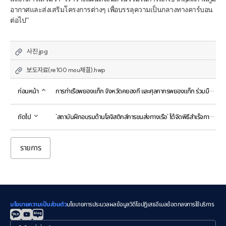
อากาศและส่งเสริมโครงการต่างๆ เพื่อบรรลุความเป็นกลางทางคาร์บอน
ต่อไป”
사진.jpg
보도자료(re100 mou체결).hwp
ก่อนหน้า
การท่าเรือพยองแท็ก จังหวัดคยองกี และศุลกากรพยองแท็ก ร่วมมือกันป้องกันการลักลอบนำเข้าวัตถุอันตราย
ถัดไป
'สถาบันฝึกอบรมด้านโลจิสติกส์การขนส่งทางเรือ' ได้จัดพิธีสำเร็จการศึกษาอย่างประสบความสำเร็จ
รายการ
นโยบายความเป็นส่วนตัว
นโยบายการประมวลผลข้อมูลวิดีโอ
ปฏิเสธอีเมล
ข้อตกลงการใช้บริการ
관