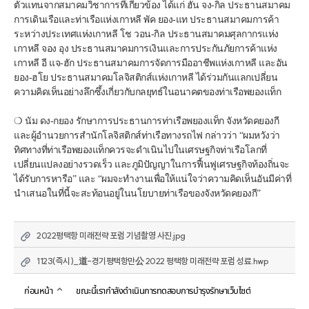
ตัวแทนจากสมาคมวิชาการที่เกี่ยวข้อง ได้แก่ ฮัน จง-กิล ประธานสมาคม
การเดินเรือและท่าเรือแห่งเกาหลี พัค ยอง-แท ประธานสมาคมการค้า
ระหว่างประเทศแห่งเกาหลี โช วอน-กิล ประธานสมาคมศุลกากรแห่ง
เกาหลี จอง อุง ประธานสมาคมการเงินและการประกันภัยการค้าแห่ง
เกาหลี อี แจ-ฮัก ประธานสมาคมการจัดการมืออาชีพแห่งเกาหลี และอัน 
ยอง-ฮโย ประธานสมาคมโลจิสติกส์แห่งเกาหลี ได้ร่วมกันแลกเปลี่ยน
ความคิดเห็นอย่างลึกซึ้งเกี่ยวกับกลยุทธ์ในอนาคตของท่าเรือพยองแท็ก
❍ นัม ดง-กยอง รักษาการประธานการท่าเรือพยองแท็ก จังหวัดคยองกี 
และผู้อำนวยการสำนักโลจิสติกส์ท่าเรือทางรถไฟ กล่าวว่า “ผมหวังว่า
ทิศทางที่ท่าเรือพยองแท็กควรจะดำเนินไปในเศรษฐกิจท่าเรือโลกที่
เปลี่ยนแปลงอย่างรวดเร็ว และภูมิปัญญาในการฟื้นฟูเศรษฐกิจท้องถิ่นจะ
ได้รับการหารือ” และ “ผมจะทำงานเพื่อให้แน่ใจว่าความคิดเห็นอันมีค่าที่
นำเสนอในที่นี้จะสะท้อนอยู่ในนโยบายท่าเรือของจังหวัดคยองกี”
2022평택항 미래전략 포럼 기념촬영 사진.jpg
1123(즉시)_道-경기평택항만公 2022 평택항 미래전략 포럼 성료.hwp
ก่อนหน้า
ขณะนี้เรากำลังดำเนินการทดสอบการบำรุงรักษาเว็บไซต์