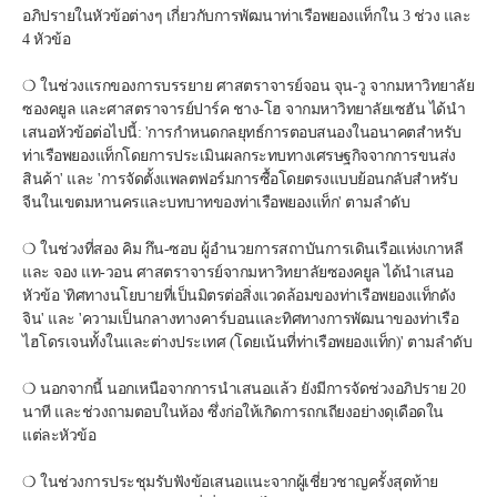
อภิปรายในหัวข้อต่างๆ เกี่ยวกับการพัฒนาท่าเรือพยองแท็กใน 3 ช่วง และ 
4 หัวข้อ
❍ ในช่วงแรกของการบรรยาย ศาสตราจารย์จอน จุน-วู จากมหาวิทยาลัย
ซองคยูล และศาสตราจารย์ปาร์ค ชาง-โฮ จากมหาวิทยาลัยเซฮัน ได้นำ
เสนอหัวข้อต่อไปนี้: 'การกำหนดกลยุทธ์การตอบสนองในอนาคตสำหรับ
ท่าเรือพยองแท็กโดยการประเมินผลกระทบทางเศรษฐกิจจากการขนส่ง
สินค้า' และ 'การจัดตั้งแพลตฟอร์มการซื้อโดยตรงแบบย้อนกลับสำหรับ
จีนในเขตมหานครและบทบาทของท่าเรือพยองแท็ก' ตามลำดับ
❍ ในช่วงที่สอง คิม กึน-ซอบ ผู้อำนวยการสถาบันการเดินเรือแห่งเกาหลี 
และ จอง แท-วอน ศาสตราจารย์จากมหาวิทยาลัยซองคยูล ได้นำเสนอ
หัวข้อ 'ทิศทางนโยบายที่เป็นมิตรต่อสิ่งแวดล้อมของท่าเรือพยองแท็กดัง
จิน' และ 'ความเป็นกลางทางคาร์บอนและทิศทางการพัฒนาของท่าเรือ
ไฮโดรเจนทั้งในและต่างประเทศ (โดยเน้นที่ท่าเรือพยองแท็ก)' ตามลำดับ
❍ นอกจากนี้ นอกเหนือจากการนำเสนอแล้ว ยังมีการจัดช่วงอภิปราย 20 
นาที และช่วงถามตอบในห้อง ซึ่งก่อให้เกิดการถกเถียงอย่างดุเดือดใน
แต่ละหัวข้อ
❍ ในช่วงการประชุมรับฟังข้อเสนอแนะจากผู้เชี่ยวชาญครั้งสุดท้าย 