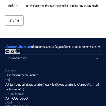
ถัดไป
การท่าเรือพยองแท็ก จังหวัดคยองกี จัดงานวันแสดงวัฒนธรรมสำหรับครอบครัวหลากหลายวัฒนธรรม
รายการ
นโยบายความเป็นส่วนตัว
นโยบายการประมวลผลข้อมูลวิดีโอ
ปฏิเสธอีเมล
ข้อตกลงการใช้บริการ
관
련
사
이
ชื่อองค์กร
트
บริษัทท่าเรือคยองกีพยองแท็ก
ที่อยู่
73 ชั้น 10 ถนนท่าเรือพยองแท็ก ตำบลโพซึง เมืองพยองแท็ก จังหวัดคยองกีโด (ศูนย์
ท่าเรือพยองแท็ก)
หมายเลขโทรศัพท์
031-686-0600
แฟกซ์