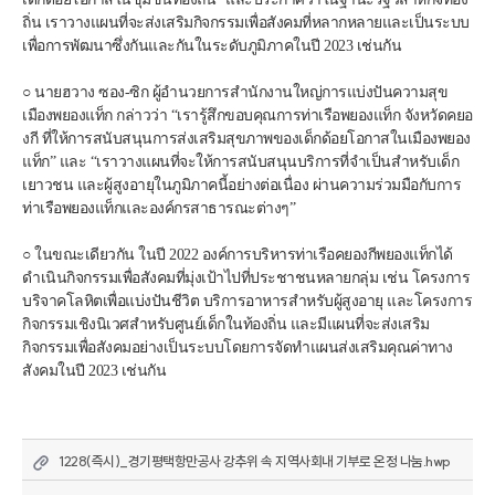
ถิ่น เราวางแผนที่จะส่งเสริมกิจกรรมเพื่อสังคมที่หลากหลายและเป็นระบบ
เพื่อการพัฒนาซึ่งกันและกันในระดับภูมิภาคในปี 2023 เช่นกัน
○ นายฮวาง ซอง-ซิก ผู้อำนวยการสำนักงานใหญ่การแบ่งปันความสุข
เมืองพยองแท็ก กล่าวว่า “เรารู้สึกขอบคุณการท่าเรือพยองแท็ก จังหวัดคยอ
งกี ที่ให้การสนับสนุนการส่งเสริมสุขภาพของเด็กด้อยโอกาสในเมืองพยอง
แท็ก” และ “เราวางแผนที่จะให้การสนับสนุนบริการที่จำเป็นสำหรับเด็ก 
เยาวชน และผู้สูงอายุในภูมิภาคนี้อย่างต่อเนื่อง ผ่านความร่วมมือกับการ
ท่าเรือพยองแท็กและองค์กรสาธารณะต่างๆ”
○ ในขณะเดียวกัน ในปี 2022 องค์การบริหารท่าเรือคยองกีพยองแท็กได้
ดำเนินกิจกรรมเพื่อสังคมที่มุ่งเป้าไปที่ประชาชนหลายกลุ่ม เช่น โครงการ
บริจาคโลหิตเพื่อแบ่งปันชีวิต บริการอาหารสำหรับผู้สูงอายุ และโครงการ
กิจกรรมเชิงนิเวศสำหรับศูนย์เด็กในท้องถิ่น และมีแผนที่จะส่งเสริม
กิจกรรมเพื่อสังคมอย่างเป็นระบบโดยการจัดทำแผนส่งเสริมคุณค่าทาง
สังคมในปี 2023 เช่นกัน
1228(즉시)_경기평택항만공사 강추위 속 지역사회내 기부로 온정 나눔.hwp