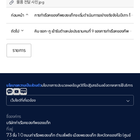
물품 전달 사진.jpg
ก่อนหน้า
การท่าเรือคยองกีพยองแท็กจะเริ่มดำเนินการอย่างจริงจังในปีเถาะ โดยให้ความสำคัญกับการจัดการด้านความปลอดภัยและสุขภาพเป็นอันดับแรก
ถัดไป
คิม ซอก-กู เข้ารับตำแหน่งประธานคนที่ 9 ของการท่าเรือคยองกีพยองแท็ก
รายการ
นโยบายความเป็นส่วนตัว
นโยบายการประมวลผลข้อมูลวิดีโอ
ปฏิเสธอีเมล
ข้อตกลงการใช้บริการ
관
련
사
이
ชื่อองค์กร
트
บริษัทท่าเรือคยองกีพยองแท็ก
ที่อยู่
73 ชั้น 10 ถนนท่าเรือพยองแท็ก ตำบลโพซึง เมืองพยองแท็ก จังหวัดคยองกีโด (ศูนย์