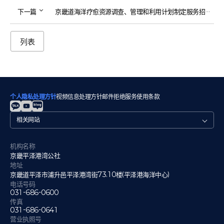
下一篇
京畿道海洋疗愈资源调查、管理和利用计划制定服务招标公告
列表
个人隐私处理方针
视频信息处理方针
邮件拒绝
服务使用条款
관
련
사
이
机构名称
트
京畿平泽港湾公社
地址
京畿道平泽市浦升邑平泽港湾街73.10楼(平泽港海洋中心)
电话号码
031-686-0600
传真
031-686-0641
营业执照号