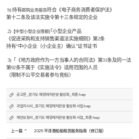
 b) 持有
符合《电子商务消费者保护法》
邮购业务报告
第十二条及该法实施令第十三条规定的企业
 2)
｢小型企业产品
【中型
小型企业限额]
《促进采购和支持销售渠道法实施细则》第2条
持有
“中小企业（小企业主）确认”证书
证书
 3)
「
《地方政府作为一方当事人的合同法》第31条及同一法 
第92条
不属于《实施法令》适用范围的人员
（限制不公平交易者参与竞标）
공고문_경기도 해양레저관광 활성화_최종.hwp
과업지시서_경기도 해양레저관광 활성화 사업.hwp
제안요청서_경기도 해양레저관광 활성화 사업_최종.hwp
上一篇
2025 平泽港船舶租赁服务指南（修订版）