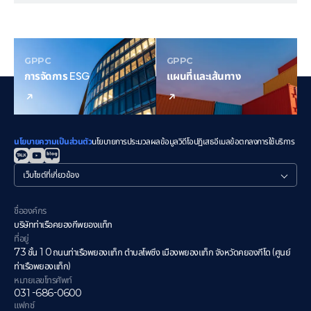
GPPC
GPPC
การจัดการ ESG
แผนที่และเส้นทาง
นโยบายความเป็นส่วนตัว
นโยบายการประมวลผลข้อมูลวิดีโอ
ปฏิเสธอีเมล
ข้อตกลงการใช้บริการ
관
련
사
이
ชื่อองค์กร
트
บริษัทท่าเรือคยองกีพยองแท็ก
ที่อยู่
73 ชั้น 10 ถนนท่าเรือพยองแท็ก ตำบลโพซึง เมืองพยองแท็ก จังหวัดคยองกีโด (ศูนย์
ท่าเรือพยองแท็ก)
หมายเลขโทรศัพท์
031-686-0600
แฟกซ์