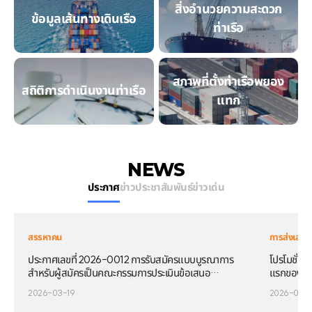
สิ่งอำนวยความสะดวก
ข้อมูลเส้นทางเดินเรือ
ท่าเรือ
สภาพที่ตั้งท่าเรือพยอง
สถิติการดำเนินงานท่าเรือ
แทก
NEWS
ประกาศ
ข่าวประชาสัมพันธ์
ข่าวเด่น
สรรหาคน
การส่งเสริม
ประกาศเลขที่ 2026-0012 การรับสมัครแบบบูรณาการ
โปรโมชั่นลด
สำหรับผู้สมัครเป็นคณะกรรมการประเมินข้อเสนอ
แรกของปี
โครงการส่งเสริมการท่องเที่ยวเชิงพักผ่อนทางทะเลจัง
2026-03-19
2026-03-1
หวัดคยองกี